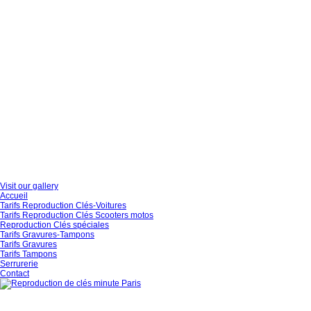
Reproduction de clés, gravures et tampons pour particuliers et professionnels.
Appeler Maintenant :
+33 (0)6 29 70 88 96
About
Lorem ipsum dolor sit amet, consectetur adipiscing elit. Etiam consectetur aliquam q
Archives
Flickr
Visit our gallery
Accueil
Tarifs Reproduction Clés-Voitures
Tarifs Reproduction Clés Scooters motos
Reproduction Clés spéciales
Tarifs Gravures-Tampons
Tarifs Gravures
Tarifs Tampons
Serrurerie
Contact
Toutes les clés